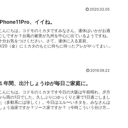
2020.02.05
iPhone11Pro、イイね。
こんにちは。コドモのミカタですみなさん、連休はいかがお過
ごしですか？台風の被害が九州を中心に出ているようですね。
十分お気をつけください。さて、連休に入る直前、
9/20（金）にミカタのもとに待ちに待ったアレがやってまい
りました。そう、、、iP...
2019.09.22
１年間、出汁しょうゆが毎日ご家庭に。
こんにちは。コドモのミカタです今日の大阪は午前晴れ、夕方
から雨の1日でした。久しぶりにゆっくりと家で1日過ごしまし
た（多動系には珍しく）。今日はユル〜いネタを。みなさんは
しょう油派ですか？ソース派ですか？（今時こういう分け方は
しないか？！）...