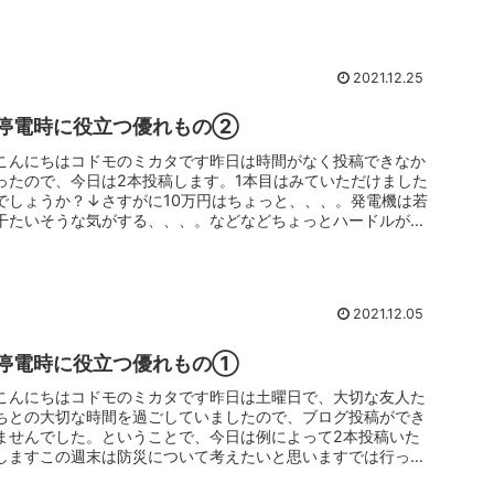
を手作りしてくれ...
2021.12.25
停電時に役立つ優れもの②
こんにちはコドモのミカタです昨日は時間がなく投稿できなか
ったので、今日は2本投稿します。1本目はみていただけました
でしょうか？↓さすがに10万円はちょっと、、、。発電機は若
干たいそうな気がする、、、。などなどちょっとハードルが高
いと感じる方...
2021.12.05
停電時に役立つ優れもの①
こんにちはコドモのミカタです昨日は土曜日で、大切な友人た
ちとの大切な時間を過ごしていましたので、ブログ投稿ができ
ませんでした。ということで、今日は例によって2本投稿いた
しますこの週末は防災について考えたいと思いますでは行って
みましょうミカタ...