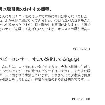
鼻水吸引機のおすすめ機種。
こんにちは！コドモのミカタです急に今日は寒くなりました
ね。北から寒気団がやってきました。今日も風邪のコドモさん
たちが多かったですが、時々聞かれる質問があります。「家で
もハナミズを吸ってあげたいんですが、オススメの吸引機あり
ますか？」とママか...
2017.12.11
ベビーセンサー、すごい進化してる(@.@)
こんにちは。コドモのミカタですミカタ、今週木曜日に引越し
だったんですが（その時のエピソードはコチラ）、まだまだ段
ボールに囲まれて生活しています。これまでミカタ家族は何度
か引越しをしましたが、戸建＆階段のある家は初めてです。マ
ンションはワンフ...
2017.10.08