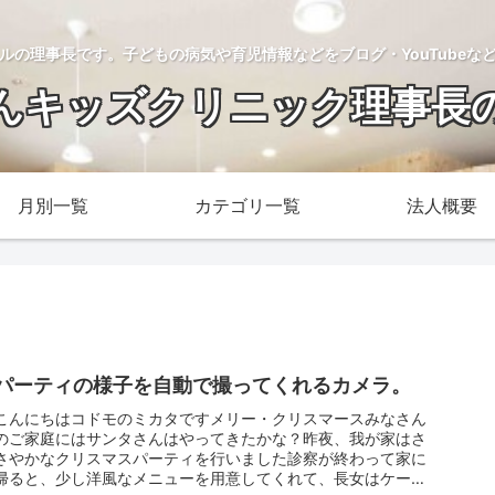
ルの理事長です。子どもの病気や育児情報などをブログ・YouTubeな
んキッズクリニック理事長
月別一覧
カテゴリ一覧
法人概要
パーティの様子を自動で撮ってくれるカメラ。
こんにちはコドモのミカタですメリー・クリスマースみなさん
のご家庭にはサンタさんはやってきたかな？昨夜、我が家はさ
さやかなクリスマスパーティを行いました診察が終わって家に
帰ると、少し洋風なメニューを用意してくれて、長女はケーキ