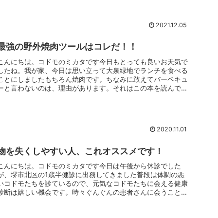
2021.12.05
最強の野外焼肉ツールはコレだ！！
こんにちは。コドモのミカタです今日もとっても良いお天気で
したね。我が家、今日は思い立って大泉緑地でランチを食べる
ことにしましたもちろん焼肉です。ちなみに敢えてバーベキュ
ーと言わないのは、理由があります。それはこの本を読んでか
ら↓アメリカン・...
2020.11.01
物を失くしやすい人、これオススメです！
こんにちは。コドモのミカタです今日は午後から休診でした
が、堺市北区の1歳半健診に出務してきました普段は体調の悪
いコドモたちを診ているので、元気なコドモたちに会える健康
診断は嬉しい機会です。時々ぐんぐんの患者さんに会うことが
できて、「あ、ぐん...