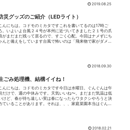
2019.08.25
防災グッズのご紹介（LEDライト）
こんにちは。コドモのミカタですこれを書いてるのは17時ご
ろ。いよいよ台風２４号が本州に近づいてきました２１号の爪
痕がまだまだ残って居るので、すごく心配。今回はナメずにち
ゃんと備えをしています台風で怖いのは「飛来物で家がダメー
ジを受けること」...
2018.09.30
生ごみ処理機、結構イイね！
こんにちは。コドモのミカタです今日は水曜日。ぐんぐんは午
前だけで、週の中休みです。天気いいね〜。まだまだ気温は低
いけど、春が待ち遠しい実は春になったらワタクシやろうと決
めていることがあります。それは、、、家庭菜園本当はぐんぐ
んファームと称し...
2018.02.21