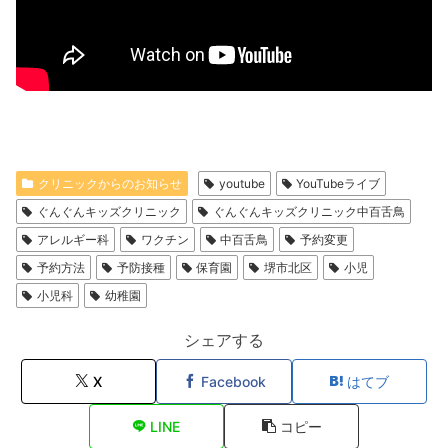
クリニックからのお知らせ
youtube
YouTubeライブ
ぐんぐんキッズクリニック
ぐんぐんキッズクリニック中百舌鳥
アレルギー科
ワクチン
中百舌鳥
予約変更
予約方法
予防接種
保育園
堺市北区
小児
小児科
幼稚園
シェアする
X
Facebook
はてブ
LINE
コピー