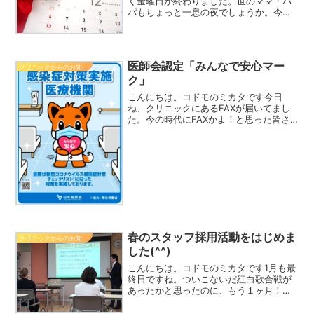
く金曜日が終わりました。世のママ・パ
パもちょっと一息の夜でしょうか。今日
はね、患者さんから今年初の「良いお年
を」というご挨拶をいただきました。考
えたらもう12月11日。あと3週間しかあり
ません。ほんと師走...
医師会認定「みんなで安心マー
クリニックからのお知らせ
ク」
こんにちは。コドモのミカタです今日
ね、クリニックにあるFAXが届いてまし
た。今の時代にFAXかよ！と思った皆さ
ん、医療系はまだまだFAXが現役なので
す、、、話がそれましたが、それは日本
医師会からのFAXでした。タイトルを見
てびっくり。「みん...
春のスタッフ採用活動をはじめま
クリニックからのお知らせ
した(^^)
こんにちは。コドモのミカタです1月も最
終日ですね。ついこないだ紅白歌合戦が
あったかと思ったのに、もう１ヶ月！光
陰矢の如しでございますぼーっとしてる
とアッという間に春ですね〜さて、医療