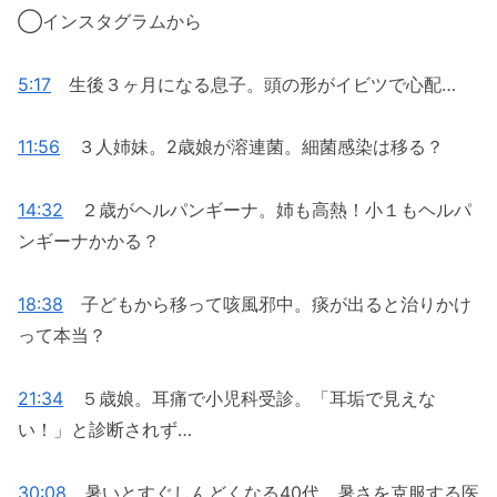
◯インスタグラムから
5:17
生後３ヶ月になる息子。頭の形がイビツで心配…
11:56
３人姉妹。2歳娘が溶連菌。細菌感染は移る？
14:32
２歳がヘルパンギーナ。姉も高熱！小１もヘルパ
ンギーナかかる？
18:38
子どもから移って咳風邪中。痰が出ると治りかけ
って本当？
21:34
５歳娘。耳痛で小児科受診。「耳垢で見えな
い！」と診断されず…
30:08
暑いとすぐしんどくなる40代。暑さを克服する医