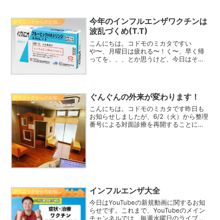
法人社団ワッフルならびにぐんぐんキッ
ズクリニックでは、春の...
今年のインフルエンザワクチンは
クリニックからのお知らせ
波乱づくめ(T.T)
こんにちは。コドモのミカタですい
や〜、月曜日は疲れる〜！く〜、早く帰
ってを、、、とか思うけど、今日はそう
は参りません。実は明日からぐんぐんキ
ッズクリニックではインフルエンザワク
チンのウェブ予約が開始になります。な
のに、なのにですよ！入荷数の...
ぐんぐんの外来が変わります！
クリニックからのお知らせ
こんにちは。コドモのミカタです昨日も
お知らせしましたが、6/2（火）から整理
番号による対面診療を再開することにし
ました！！まだ読んでおられない方はこ
ちらからどうぞ☆整理番号を「スタンバ
イ」と呼ぶことになりましたので、少し
ずつなれていってくだ...
インフルエンザ大全
クリニックからのお知らせ
今日はYouTubeの新規動画に関するお知
らせです。これまで、YouTubeのメイン
チャンネルでは、毎週水曜日のライブ配