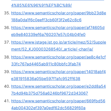
4%85%E6%96%91%EF%BC%89/
https://www.semanticscholar.org/paper/9bb23d8e
188a0da1f6c0eeff3cb60f3f2e62c8c6
https://www.semanticscholar.org/paper/af74605d
eb9e840339ef6a760207e57c04b04fe0
https://www.jstage.jst.go.jp/article/mez/52/Supple
ment/52_KJ00003268540/_article/-char/ja/
https://www.semanticscholar.org/paper/ae8c4e1cf
33fc767ad4465ab911c80bbfc3fab74
https://www.semanticscholar.org/paper/14018abf4
e381915836a05be597f1a1c952ff638
https://www.semanticscholar.org/paper/e2dd8a54
7b4d94b375d756a6246bf9672d343067
https://www.semanticscholar.org/paper/669fbd56
4ab004302ef397a0edf62dc56829f60a