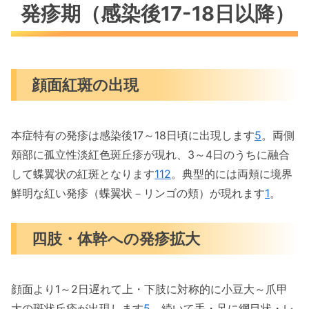
発疹期（感染後17-18日以降）
顔面紅斑の出現
本症特有の発疹は感染後17～18日頃に出現します
5
。両側
頬部に孤立性淡紅色斑丘疹が現れ、3～4日のうちに融合
して蝶翼状の紅斑となります
11
2
。典型的には両頬に境界
鮮明な紅い発疹（蝶翼状－リンゴの頬）が現れます
1
。
四肢・体幹への発疹拡大
顔面より1～2日遅れて上・下肢に対称的に小豆大～爪甲
大の斑状丘疹が出現します
5
。続いて手・足に網目状・レ