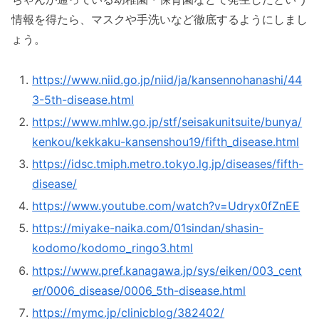
情報を得たら、マスクや手洗いなど徹底するようにしまし
ょう。
https://www.niid.go.jp/niid/ja/kansennohanashi/44
3-5th-disease.html
https://www.mhlw.go.jp/stf/seisakunitsuite/bunya/
kenkou/kekkaku-kansenshou19/fifth_disease.html
https://idsc.tmiph.metro.tokyo.lg.jp/diseases/fifth-
disease/
https://www.youtube.com/watch?v=Udryx0fZnEE
https://miyake-naika.com/01sindan/shasin-
kodomo/kodomo_ringo3.html
https://www.pref.kanagawa.jp/sys/eiken/003_cent
er/0006_disease/0006_5th-disease.html
https://mymc.jp/clinicblog/382402/