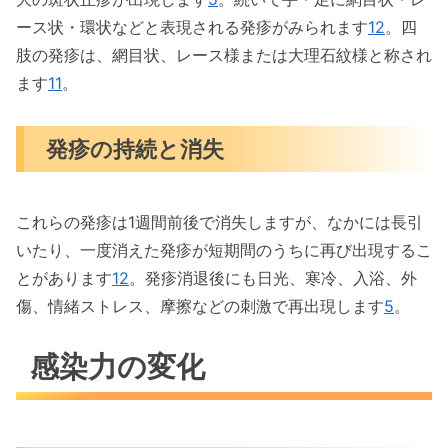
ース状・環状などと表現される発疹がみられます
1
2
。四
肢の発疹は、網目状、レース様または大理石紋様と称され
ます
11
。
発疹の持続と消失
これらの発疹は1週間前後で消失しますが、なかには長引
いたり、一度消えた発疹が短期間のうちに再び出現するこ
とがあります
1
2
。発疹消退後にも日光、寒冷、入浴、外
傷、情緒ストレス、摩擦などの刺激で再出現します
5
。
感染力の変化