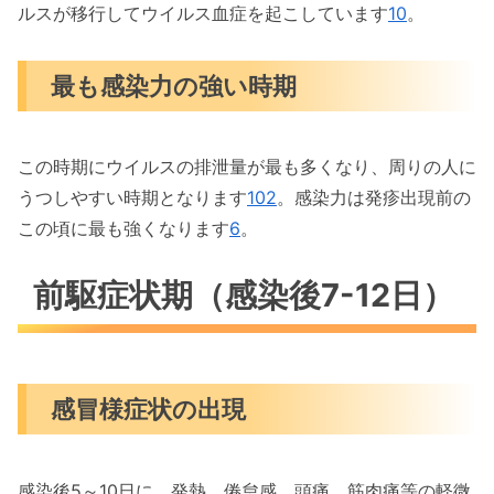
ルスが移行してウイルス血症を起こしています
10
。
最も感染力の強い時期
この時期にウイルスの排泄量が最も多くなり、周りの人に
うつしやすい時期となります
10
2
。感染力は発疹出現前の
この頃に最も強くなります
6
。
前駆症状期（感染後7-12日）
感冒様症状の出現
感染後5～10日に、発熱、倦怠感、頭痛、筋肉痛等の軽微