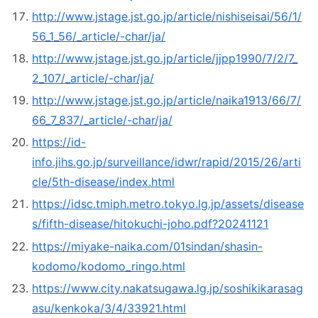
http://www.jstage.jst.go.jp/article/nishiseisai/56/1/
56_1_56/_article/-char/ja/
http://www.jstage.jst.go.jp/article/jjpp1990/7/2/7_
2_107/_article/-char/ja/
http://www.jstage.jst.go.jp/article/naika1913/66/7/
66_7_837/_article/-char/ja/
https://id-
info.jihs.go.jp/surveillance/idwr/rapid/2015/26/arti
cle/5th-disease/index.html
https://idsc.tmiph.metro.tokyo.lg.jp/assets/disease
s/fifth-disease/hitokuchi-joho.pdf?20241121
https://miyake-naika.com/01sindan/shasin-
kodomo/kodomo_ringo.html
https://www.city.nakatsugawa.lg.jp/soshikikarasag
asu/kenkoka/3/4/33921.html