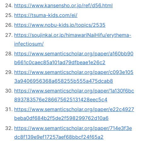
https://www.kansensho.or.jp/ref/d56.html
https://tsuma-kids.com/ei/
https://www.nobu-kids.jp/topics/2535
https://soujinkai.or.jp/himawariNaiHifu/erythema-
infectiosum/
https://www.semanticscholar.org/paper/a160bb90
b661c0caec85a101ad79dfbeae1e26c2
https://www.semanticscholar.org/paper/c093e105
3a9406956368a658255b555a475dcab8
https://www.semanticscholar.org/paper/1a130f6bc
893783576e286675625131428eec5c4
https://www.semanticscholar.org/paper/e22c4927
beba0df684b2f5de2f598299762d10a6
https://www.semanticscholar.org/paper/714e3f3e
dc8f139e9ef17257aef68bbcf24f65a2