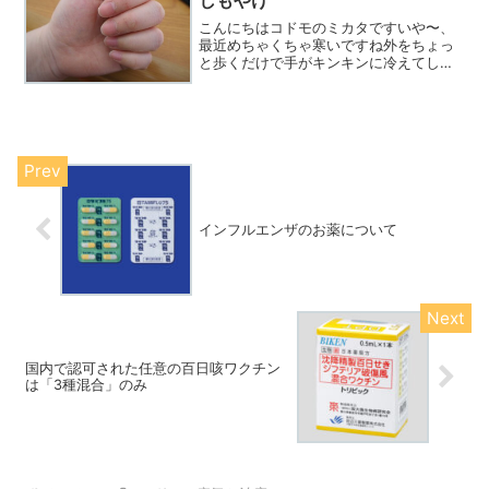
しもやけ
こんにちはコドモのミカタですいや〜、
最近めちゃくちゃ寒いですね外をちょっ
と歩くだけで手がキンキンに冷えてしま
います。手を洗って乾かさないまま外で
過ごしてると凍りそうになりますさて、
そんな季節にふさわしいリクエストをい
ただきましたその内容は、...
インフルエンザのお薬について
国内で認可された任意の百日咳ワクチン
は「3種混合」のみ