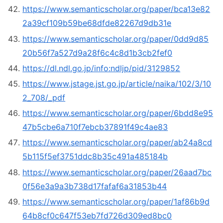
https://www.semanticscholar.org/paper/bca13e82
2a39cf109b59be68dfde82267d9db31e
https://www.semanticscholar.org/paper/0dd9d85
20b56f7a527d9a28f6c4c8d1b3cb2fef0
https://dl.ndl.go.jp/info:ndljp/pid/3129852
https://www.jstage.jst.go.jp/article/naika/102/3/10
2_708/_pdf
https://www.semanticscholar.org/paper/6bdd8e95
47b5cbe6a710f7ebcb37891f49c4ae83
https://www.semanticscholar.org/paper/ab24a8cd
5b115f5ef3751ddc8b35c491a485184b
https://www.semanticscholar.org/paper/26aad7bc
0f56e3a9a3b738d17fafaf6a31853b44
https://www.semanticscholar.org/paper/1af86b9d
64b8cf0c647f53eb7fd726d309ed8bc0