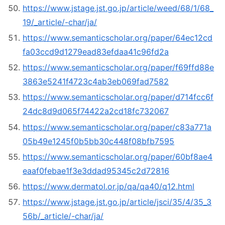
https://www.jstage.jst.go.jp/article/weed/68/1/68_
19/_article/-char/ja/
https://www.semanticscholar.org/paper/64ec12cd
fa03ccd9d1279ead83efdaa41c96fd2a
https://www.semanticscholar.org/paper/f69ffd88e
3863e5241f4723c4ab3eb069fad7582
https://www.semanticscholar.org/paper/d714fcc6f
24dc8d9d065f74422a2cd18fc732067
https://www.semanticscholar.org/paper/c83a771a
05b49e1245f0b5bb30c448f08bfb7595
https://www.semanticscholar.org/paper/60bf8ae4
eaaf0febae1f3e3ddad95345c2d72816
https://www.dermatol.or.jp/qa/qa40/q12.html
https://www.jstage.jst.go.jp/article/jsci/35/4/35_3
56b/_article/-char/ja/