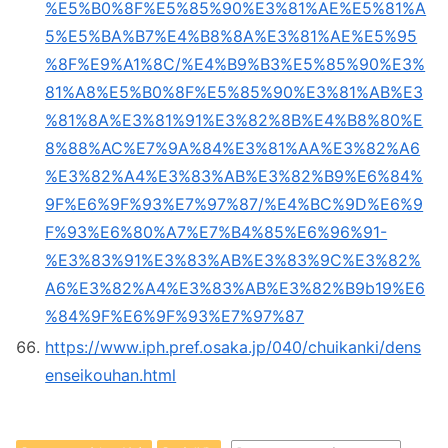
%E5%B0%8F%E5%85%90%E3%81%AE%E5%81%A
5%E5%BA%B7%E4%B8%8A%E3%81%AE%E5%95
%8F%E9%A1%8C/%E4%B9%B3%E5%85%90%E3%
81%A8%E5%B0%8F%E5%85%90%E3%81%AB%E3
%81%8A%E3%81%91%E3%82%8B%E4%B8%80%E
8%88%AC%E7%9A%84%E3%81%AA%E3%82%A6
%E3%82%A4%E3%83%AB%E3%82%B9%E6%84%
9F%E6%9F%93%E7%97%87/%E4%BC%9D%E6%9
F%93%E6%80%A7%E7%B4%85%E6%96%91-
%E3%83%91%E3%83%AB%E3%83%9C%E3%82%
A6%E3%82%A4%E3%83%AB%E3%82%B9b19%E6
%84%9F%E6%9F%93%E7%97%87
https://www.iph.pref.osaka.jp/040/chuikanki/dens
enseikouhan.html