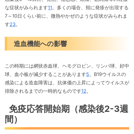
な症状がみられます
11
。多くの場合、頬に発疹が出現する
7～10日くらい前に、微熱やかぜのような症状がみられま
す
2
3
。
造血機能への影響
この時期には網状赤血球、ヘモグロビン、リンパ球、好中
球、血小板が減少することがあります
5
。B19ウイルスの
感染による造血障害は、抗体価の上昇によってウイルスが
排除されるまでの一時的なものです
12
。
免疫応答開始期（感染後2-3週
間）