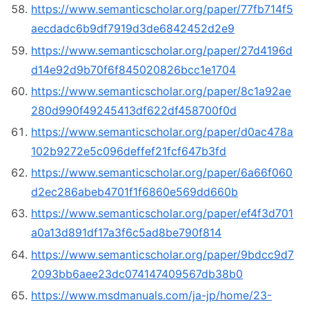
https://www.semanticscholar.org/paper/77fb714f5
aecdadc6b9df7919d3de6842452d2e9
https://www.semanticscholar.org/paper/27d4196d
d14e92d9b70f6f845020826bcc1e1704
https://www.semanticscholar.org/paper/8c1a92ae
280d990f49245413df622df458700f0d
https://www.semanticscholar.org/paper/d0ac478a
102b9272e5c096deffef21fcf647b3fd
https://www.semanticscholar.org/paper/6a66f060
d2ec286abeb4701f1f6860e569dd660b
https://www.semanticscholar.org/paper/ef4f3d701
a0a13d891df17a3f6c5ad8be790f814
https://www.semanticscholar.org/paper/9bdcc9d7
2093bb6aee23dc074147409567db38b0
https://www.msdmanuals.com/ja-jp/home/23-