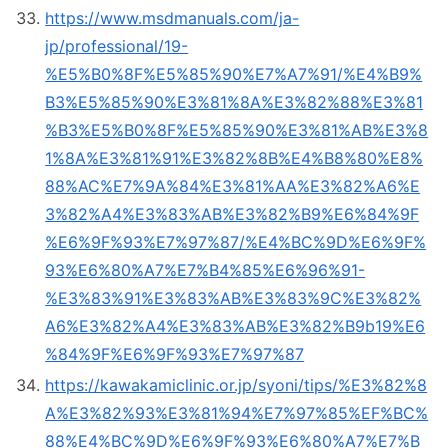
https://www.msdmanuals.com/ja-
jp/professional/19-
%E5%B0%8F%E5%85%90%E7%A7%91/%E4%B9%
B3%E5%85%90%E3%81%8A%E3%82%88%E3%81
%B3%E5%B0%8F%E5%85%90%E3%81%AB%E3%8
1%8A%E3%81%91%E3%82%8B%E4%B8%80%E8%
88%AC%E7%9A%84%E3%81%AA%E3%82%A6%E
3%82%A4%E3%83%AB%E3%82%B9%E6%84%9F
%E6%9F%93%E7%97%87/%E4%BC%9D%E6%9F%
93%E6%80%A7%E7%B4%85%E6%96%91-
%E3%83%91%E3%83%AB%E3%83%9C%E3%82%
A6%E3%82%A4%E3%83%AB%E3%82%B9b19%E6
%84%9F%E6%9F%93%E7%97%87
https://kawakamiclinic.or.jp/syoni/tips/%E3%82%8
A%E3%82%93%E3%81%94%E7%97%85%EF%BC%
88%E4%BC%9D%E6%9F%93%E6%80%A7%E7%B