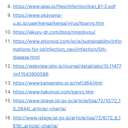
https://www.jalas.jp/files/infection/kan_61-2.pdf
https://www.okayama-
u.ac.jp/user/kensa/kensa/virus/hparvo.htm
https://iekuru-dr.com/blog/ringobyou/
https://www.shionogi.com/jp/ja/sustainability/infor
mations-for-id/infection_navi/infection/5th-
disease.html
https://webview.isho.jp/journal/detail/abs/10.11477
/mf.1543900586
https://www.kansensho.or.jp/ref/d64.html
https://www.hakujyuji.com/parvo.htm
https://www.jstage.jst.go.jp/article/jjsa/72/10/72_1
0_2644/_article/-char/ja/
http://www.jstage.jst.go.jp/article/jjsa/72/6/72_6_1
616/_article/-char/ja/