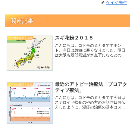
ケイジ先生
関連記事
スギ花粉２０１８
コドモの病気と治療
こんにちは。コドモのミカタですホン
ト、今日は急激に寒くなりました。明日
は大阪も最低気温が氷点下になるとのこ
と。道路や橋の凍結には気をつけない
と。さて、毎年のことですが、１月末ご
ろになるとその年のスギ花粉の情報が出
始めます。今年の飛散開始時期...
最近のアトピー治療法「プロアク
コドモの病気と治療
ティブ療法」
こんにちは。コドモのミカタです今日は
ステロイド軟膏のやめ方のお話昨日お伝
えしたように、湿疹の治療の基本はステ
ロイド軟膏です。「ど」が付くほどの基
本です。だから、湿疹を抑え込むのは簡
単ちょっと強めのステロイドを塗ればイ
イこれくらいは医師になり...