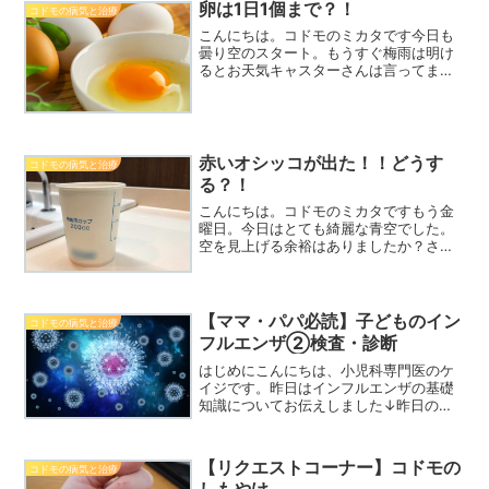
卵は1日1個まで？！
コドモの病気と治療
こんにちは。コドモのミカタです今日も
曇り空のスタート。もうすぐ梅雨は明け
るとお天気キャスターさんは言ってます
が、待ち遠しいですね。さて今日は食事
の話外来で栄養の話を患者さんにする
と、「先生、卵って1日何個が適切です
か？」というご質問をいただ...
赤いオシッコが出た！！どうす
コドモの病気と治療
る？！
こんにちは。コドモのミカタですもう金
曜日。今日はとても綺麗な青空でした。
空を見上げる余裕はありましたか？さ
て、本日はオシッコの話。時々ご相談い
ただきますが、「赤いオシッコが出たん
です！！」と、だいたい慌ててお電話い
ただいたり、来院されたりし...
【ママ・パパ必読】子どものイン
コドモの病気と治療
フルエンザ②検査・診断
はじめにこんにちは、小児科専門医のケ
イジです。昨日はインフルエンザの基礎
知識についてお伝えしました↓昨日の記
事で、インフルエンザというものが、大
体どんなものかがご理解いただけたかと
思います。今日はその続編、「検査」に
【リクエストコーナー】コドモの
コドモの病気と治療
ついてお伝えしたいと思い...