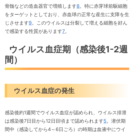
骨髄などの造血器官で増殖します
8
。特に赤芽球前駆細胞
をターゲットとしており、赤血球の正常な産生に支障を生
じさせます
9
。このウイルスは分裂して増える細胞を好ん
で感染する性質があります
7
。
ウイルス血症期（感染後1-2週
間）
ウイルス血症の発生
感染後約1週間でウイルス血症が認められ、ウイルス排泄
は感染後7日目から12日目頃まで認められます
5
。潜伏期
間中（感染してから4～6日ごろ）の時期は血液中にウイ