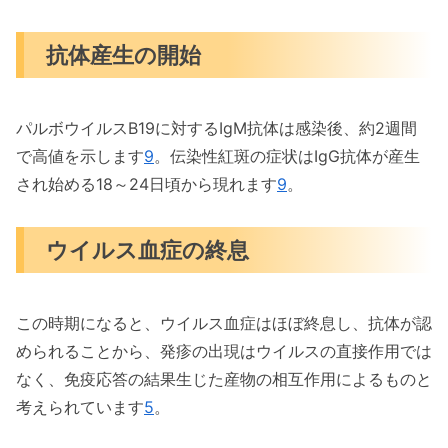
抗体産生の開始
パルボウイルスB19に対するIgM抗体は感染後、約2週間
で高値を示します
9
。伝染性紅斑の症状はIgG抗体が産生
され始める18～24日頃から現れます
9
。
ウイルス血症の終息
この時期になると、ウイルス血症はほぼ終息し、抗体が認
められることから、発疹の出現はウイルスの直接作用では
なく、免疫応答の結果生じた産物の相互作用によるものと
考えられています
5
。