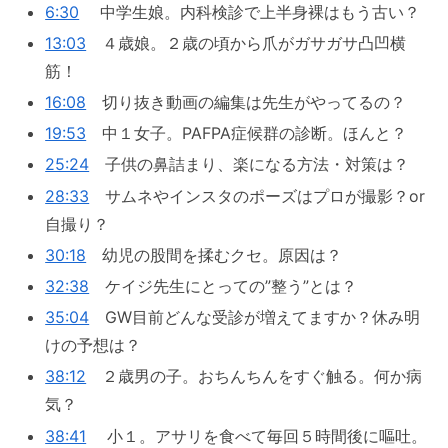
6:30
中学生娘。内科検診で上半身裸はもう古い？
13:03
４歳娘。２歳の頃から爪がガサガサ凸凹横
筋！
16:08
切り抜き動画の編集は先生がやってるの？
19:53
中１女子。PAFPA症候群の診断。ほんと？
25:24
子供の鼻詰まり、楽になる方法・対策は？
28:33
サムネやインスタのポーズはプロが撮影？or
自撮り？
30:18
幼児の股間を揉むクセ。原因は？
32:38
ケイジ先生にとっての”整う”とは？
35:04
GW目前どんな受診が増えてますか？休み明
けの予想は？
38:12
２歳男の子。おちんちんをすぐ触る。何か病
気？
38:41
小１。アサリを食べて毎回５時間後に嘔吐。