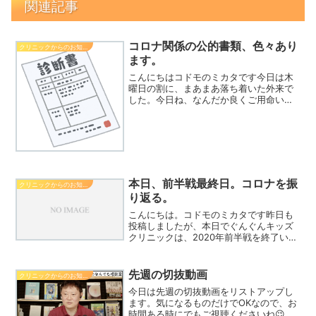
関連記事
コロナ関係の公的書類、色々あり
クリニックからのお知らせ
ます。
こんにちはコドモのミカタです今日は木
曜日の割に、まあまあ落ち着いた外来で
した。今日ね、なんだか良くご用命いた
だいたことがあります。それは、コロナ
関係の書類のご希望です。新型コロナウ
イルスに罹ると、いろんな所に証明書を
出す必要に迫られるケース...
本日、前半戦最終日。コロナを振
クリニックからのお知らせ
り返る。
こんにちは。コドモのミカタです昨日も
投稿しましたが、本日でぐんぐんキッズ
クリニックは、2020年前半戦を終了いた
し、1週間の充電に入ります思い返せばあ
っという間の７ヶ月で、そのうち半分以
上がコロナに振り回されっぱなしでした
先週の切抜動画
クリニックからのお知らせ
ダイアモンドプリン...
今日は先週の切抜動画をリストアップし
ます。気になるものだけでOKなので、お
時間ある時にでもご視聴くださいね😉い