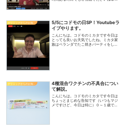
かがでしょう？どれもみなさんからよく
聞かれるご質問ばかりです👍今日も読ん
でくれてありがとう。また明日もこのブ
ログでお会いしましょう...
5/5にコドモの日SP！Youtubeラ
クリニックからのお知らせ
イブやります。
こんにちは。コドモのミカタです今日は
とっても良いお天気でしたね。ミカタ家
族はベランダでたこ焼きパーティをして
のんびり過ごしました＆昨日はぐんぐん7
周年をお伝えしたところ、お祝いのイイ
ね（？）をたくさん頂き、ありがとうご
ざいました。8年目、ぐ...
4種混合ワクチンの不具合につい
クリニックからのお知らせ
て解説。
こんにちは。コドモのミカタです今日は
ちょっとまじめな告知です（いつもマジ
メですけど、今日は特に）０～１歳で接
種するワクチンに「４種混合ワクチン」
というものがあります。ジフテリア百日
咳破傷風ポリオの４つの成分が含まれた
ワクチンです。複数のメー...