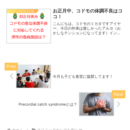
お正月中、コドモの体調不良はコ
クリニックからのお知らせ
コ！
こんにちは。コドモのミカタですアイヤ
ー、今日の外来は激しかったアルヨ（お
かしなテンションになってます）インフ
ルエンザが多いかと思いきや、まだまだ
胃腸炎が多い感じでしたね今日から発熱
の子でもインフルエンザが陽性に出る子
もパラパラいて、なかなか...
今月も子ども食堂に協賛してます！
Precordial catch syndromeとは？
ホーム
クリニックからのお知らせ