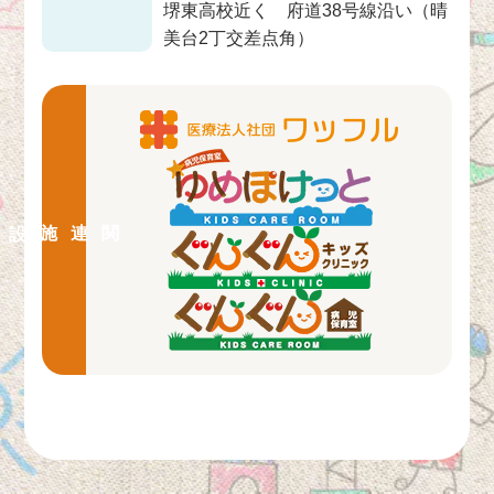
堺東高校近く 府道38号線沿い（晴
美台2丁交差点角）
関連施設