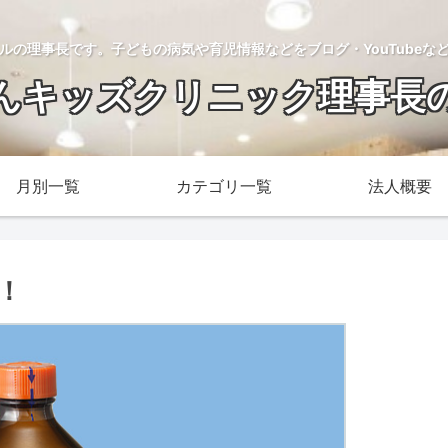
ルの理事長です。子どもの病気や育児情報などをブログ・YouTubeな
んキッズクリニック理事長
月別一覧
カテゴリ一覧
法人概要
！