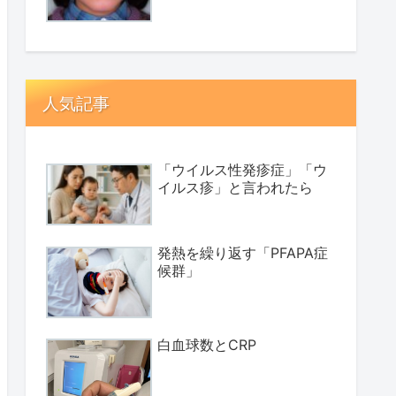
人気記事
「ウイルス性発疹症」「ウ
イルス疹」と言われたら
発熱を繰り返す「PFAPA症
候群」
白血球数とCRP