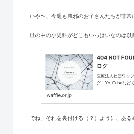
いや〜、今週も風邪のお子さんたちが非常に
世の中の小児科がどこもいっぱいなのは以
404 NOT 
ログ
医療法人社団ワッ
グ・YouTubeな
waffle.or.jp
でね、それを裏付ける（？）ように、ある