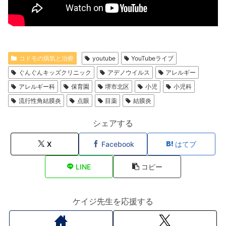
コドモの病気と治療
youtube
YouTubeライブ
ぐんぐんキッズクリニック
アデノウイルス
アレルギー
アレルギー科
保育園
堺市北区
小児
小児科
流行性角結膜炎
点眼
目薬
結膜炎
シェアする
X
Facebook
はてブ
LINE
コピー
ケイジ先生を応援する