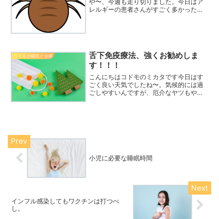
や〜、今週も走り切りました。今日はア
レルギーの患者さんがすごく多かったで
すね。これ、なぜだと思います？花粉？
まだちょっと早いよね黄砂？それはある
かもしれないでも黄砂が原因であること
を証明することはなかなか難し...
舌下免疫療法、強くお勧めしま
コドモの病気と治療
す！！！
こんにちはコドモのミカタです今日はす
ごく良い天気でしたね〜。気候的には過
ごしやすいんですが、厄介なヤツもやっ
てきます。そう、、、スギ花粉今年はみ
なさん、いかがですか？ミカタはホドホ
ドですね。強くもなく弱くもなく。で
も、人によっては地獄の３ヶ...
小児に必要な睡眠時間
インフル感染してもワクチンは打つべ
し。