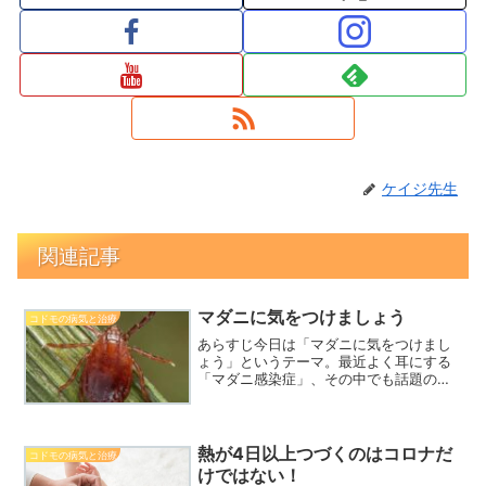
ケイジ先生
関連記事
マダニに気をつけましょう
コドモの病気と治療
あらすじ今日は「マダニに気をつけまし
ょう」というテーマ。最近よく耳にする
「マダニ感染症」、その中でも話題の
SFTS（重症熱性血小板減少症候群）を含
めて、なぜ今注目されてるの？マダニっ
てどんな生き物？かまれるとどんな病気
が心配？SFTSってど...
熱が4日以上つづくのはコロナだ
コドモの病気と治療
けではない！