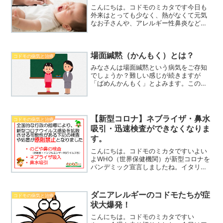
こんにちは。コドモのミカタです今日も
外来はとっても少なく、熱がなくて元気
なお子さんや、アレルギー性鼻炎などの
慢性疾患のお子さんとゆっくりお話がで
きました一方、風邪の方は軽症であれば
自宅で観察してくださってるんだと推察
場面緘黙（かんもく）とは？
します。もしお熱でしんど...
コドモの病気と治療
みなさんは場面緘黙という病気をご存知
でしょうか？難しい感じが続きますが
「ばめんかんもく」とよみます。この症
状は一見単純に見えがちですが、多くの
心理的側面が影響を及ぼしています。今
回のブログでは場面緘黙についてわかり
やすく解説し、その背後にあ...
【新型コロナ】ネブライザ・鼻水
コドモの病気と治療
吸引・迅速検査ができなくなりま
す。
こんにちは。コドモのミカタですいよい
よWHO（世界保健機関）が新型コロナを
パンデミック宣言しましたね。イタリア
や韓国では感染者が増えすぎて、医療が
崩壊しています。イタリアでは重症化し
たときに使用する人工呼吸器が足りなく
ダニアレルギーのコドモたちが症
コドモの病気と治療
なって「60歳以上の患...
状大爆発！
こんにちは。コドモのミカタですい