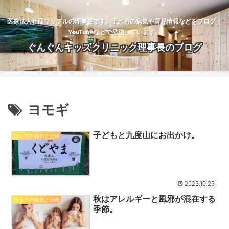
医療法人社団ワッフルの理事長です。子どもの病気や育児情報などをブログ・
YouTubeなどで発信しています。
ぐんぐんキッズクリニック理事長のブログ
ヨモギ
子どもと九度山にお出かけ。
コドモの病気と治療
2023.10.23
秋はアレルギーと風邪が混在する
コドモの病気と治療
季節。