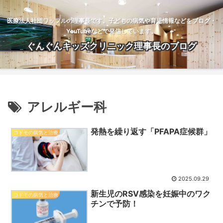
医療法人社団ワッフルの理事長です。子どもの病気や育児情報などをブログ・
YouTubeなどで発信しています。
ぐんぐんキッズクリニック理事長のブログ
アレルギー科
発熱を繰り返す「PFAPA症候群」
コドモの病気と治療
2025.09.29
新生児のRSV感染を妊娠中のワク
コドモの病気と治療
チンで予防！